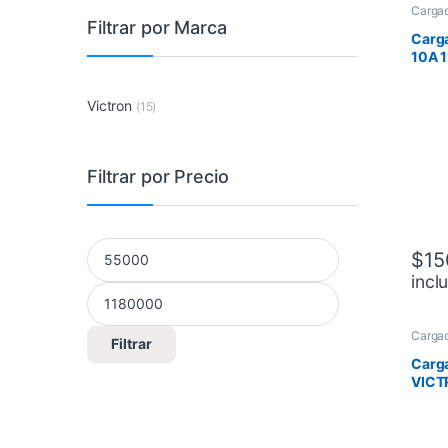
Cargad
Filtrar por Marca
Carga
10A 1
Smar
Victron
(15)
Filtrar por Precio
Precio mínimo
Precio máximo
$
15
incl
Cargad
Filtrar
Carga
VICT
20A 1