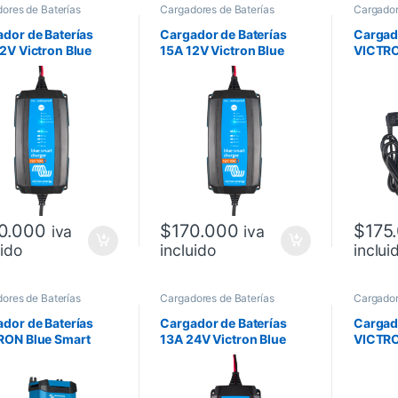
ores de Baterías
Cargadores de Baterías
Cargador
dor de Baterías
Cargador de Baterías
Cargado
2V Victron Blue
15A 12V Victron Blue
VICTRO
t
Smart
20A 12
0.000
$
170.000
$
175
iva
iva
uido
incluido
inclui
ores de Baterías
Cargadores de Baterías
Cargador
dor de Baterías
Cargador de Baterías
Cargado
RON Blue Smart
13A 24V Victron Blue
VICTRO
2V (3 salidas)
Smart
16V