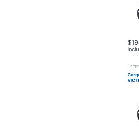
$
19
incl
Cargad
Carga
VICT
30A 