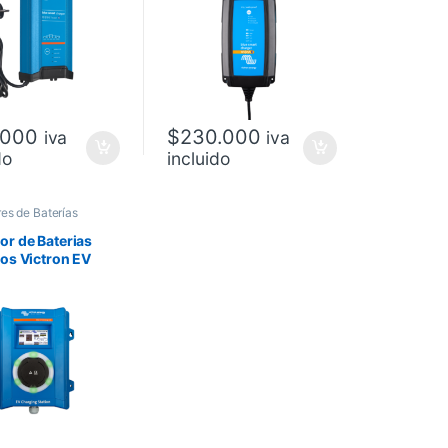
.000
$
230.000
iva
iva
do
incluido
es de Baterías
r de Baterias
os Victron EV