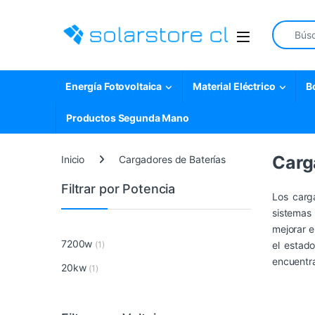
Skip to navigation
Skip to content
Search fo
Open
Energía Fotovoltaica
Material Eléctrico
B
Productos Segunda Mano
Carg
Inicio
Cargadores de Baterías
Filtrar por Potencia
Los carg
sistemas
mejorar e
7200w
el estad
(1)
encuentra
20kw
(1)