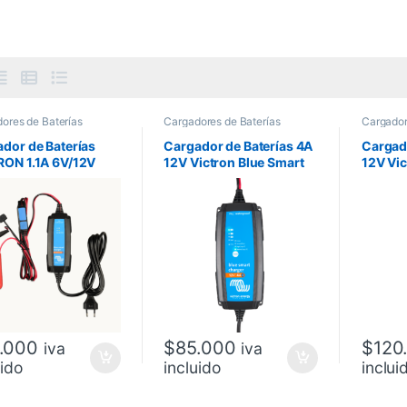
ores de Baterías
Cargadores de Baterías
Cargador
dor de Baterías
Cargador de Baterías 4A
Cargado
RON 1.1A 6V/12V
12V Victron Blue Smart
12V Vic
t
.000
$
85.000
$
120
iva
iva
uido
incluido
inclui