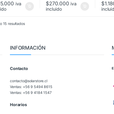
5.000
$
270.000
$
1.1
iva
iva
uido
incluido
inclui
Ordenado por precio: bajo a alto
o 15 resultados
INFORMACIÓN
Contacto
E
contacto@solarstore.cl
Ventas: +56 9 5494 8615
Ventas: +56 9 4184 1547
Horarios