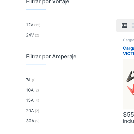
Filtrar por Voltaje
12V
(12)
24V
(2)
Cargad
Carga
VICT
Filtrar por Amperaje
Smar
7A
(1)
10A
(2)
15A
(4)
20A
(2)
$
55
incl
30A
(2)