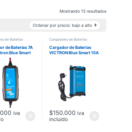
Ordenado por 
Mostrando 15 resultados
es de Baterías
Cargadores de Baterías
r de Baterías 7A
Cargador de Baterías
tron Blue Smart
VICTRON Blue Smart 15A
12V
.000
$
150.000
iva
iva
do
incluido