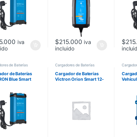
5.000
$
215.000
$
215
iva
iva
uido
incluido
inclui
ores de Baterías
Cargadores de Baterías
Cargador
dor de Baterías
Cargador de Baterías
Cargado
RON Blue Smart
Victron Orion Smart 12-
Vehícul
12V
12v 30A
Station