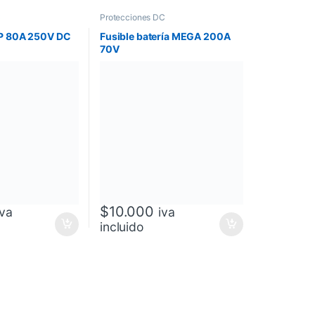
C
Protecciones DC
1P 80A 250V DC
Fusible batería MEGA 200A
70V
$
10.000
iva
iva
incluido