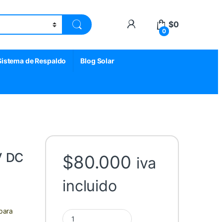
My Account
$
0
0
Sistema de Respaldo
Blog Solar
V DC
$
80.000
iva
incluido
para
Automático 2P 150A 600V DC Tomzn quantity