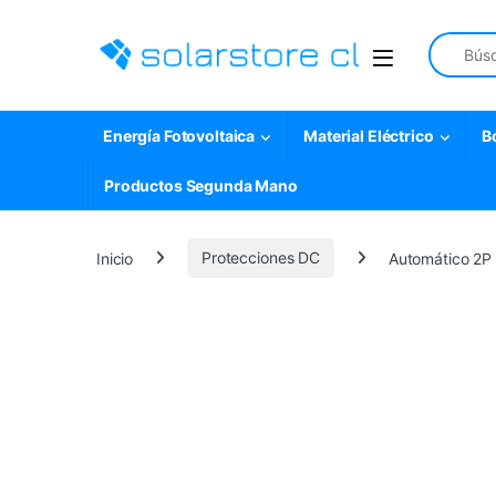
Skip to navigation
Skip to content
Search fo
Open
Energía Fotovoltaica
Material Eléctrico
B
Productos Segunda Mano
Inicio
Protecciones DC
Automático 2