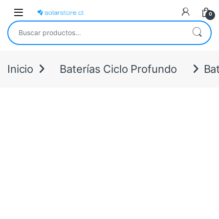
Skip to navigation
Skip to content
Open
0
Buscar por:
Inicio
Baterías Ciclo Profundo
Bat