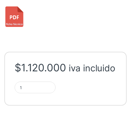
$
1.120.000
iva incluido
Batería Litio Voltronic LIO II 4810K 5kwh 48V quantity