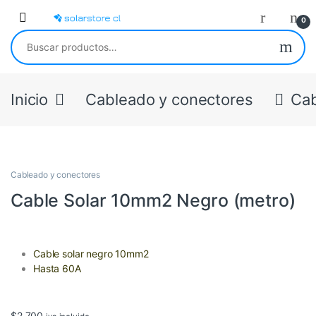
Skip to navigation
Skip to content
Open
0
Buscar por:
Inicio
Cableado y conectores
Cab
Cableado y conectores
Cable Solar 10mm2 Negro (metro)
Cable solar negro 10mm2
Hasta 60A
$
2.700