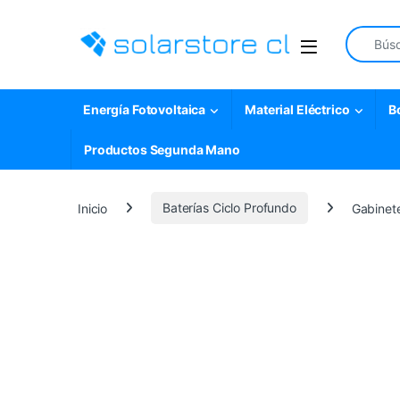
Skip to navigation
Skip to content
Search fo
Open
Energía Fotovoltaica
Material Eléctrico
B
Productos Segunda Mano
Inicio
Baterías Ciclo Profundo
Gabinete