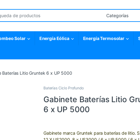
r:
ombeo Solar
Energía Eólica
Energía Termosolar
 Baterías Litio Gruntek 6 x UP 5000
Baterías Ciclo Profundo
Gabinete Baterías Litio G
6 x UP 5000
Gabinete marca Gruntek para baterías de litio. S
12 X US2000, 8 x US3000 / 6 x UP 5000 / 6 x