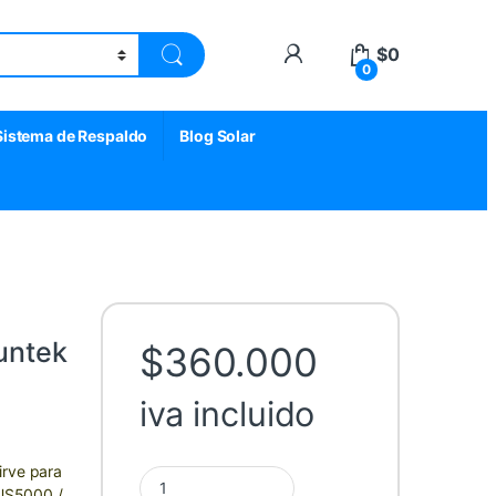
My Account
$
0
0
Sistema de Respaldo
Blog Solar
runtek
$
360.000
iva incluido
irve para
Gabinete Baterías Litio Gruntek 6 x UP 5000 quant
 US5000 /