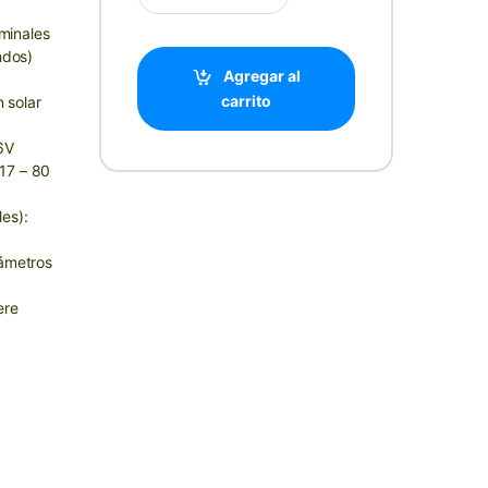
minales
ndos)
Agregar al
carrito
 solar
6V
17 – 80
es):
rámetros
ere