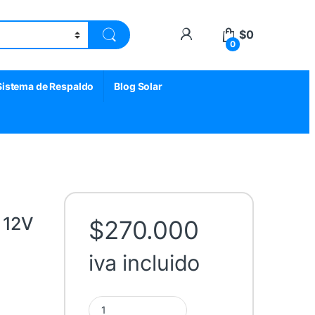
My Account
$
0
0
Sistema de Respaldo
Blog Solar
 12V
$
270.000
iva incluido
Inversor Cargador 1000W 12V AXPERT VM MPPT q