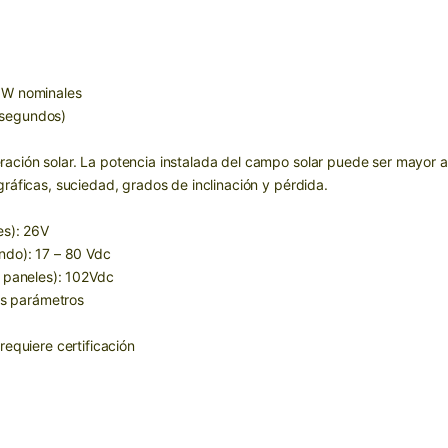
0W nominales
 segundos)
ción solar. La potencia instalada del campo solar puede ser mayor a
ráficas, suciedad, grados de inclinación y pérdida.
es): 26V
ndo): 17 – 80 Vdc
 paneles): 102Vdc
es parámetros
equiere certificación