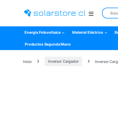
Skip to navigation
Skip to content
Search fo
Open
Energía Fotovoltaica
Material Eléctrico
B
Productos Segunda Mano
Inicio
Inversor Cargador
Inversor Ca