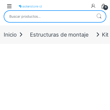
Skip to navigation
Skip to content
Open
0
Buscar por:
Inicio
Estructuras de montaje
Kit