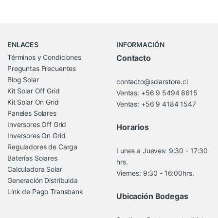
Brands Carousel
ENLACES
INFORMACIÓN
Términos y Condiciones
Contacto
Preguntas Frecuentes
Blog Solar
contacto@solarstore.cl
Kit Solar Off Grid
Ventas: +56 9 5494 8615
Kit Solar On Grid
Ventas: +56 9 4184 1547
Paneles Solares
Inversores Off Grid
Horarios
Inversores On Grid
Reguladores de Carga
Lunes a Jueves: 9:30 - 17:30
Baterías Solares
hrs.
Calculadora Solar
Viernes: 9:30 - 16:00hrs.
Generación Distribuida
Link de Pago Transbank
Ubicación Bodegas