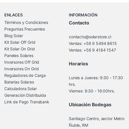
Brands Carousel
ENLACES
INFORMACIÓN
Términos y Condiciones
Contacto
Preguntas Frecuentes
Blog Solar
contacto@solarstore.cl
Kit Solar Off Grid
Ventas: +56 9 5494 8615
Kit Solar On Grid
Ventas: +56 9 4184 1547
Paneles Solares
Inversores Off Grid
Horarios
Inversores On Grid
Reguladores de Carga
Lunes a Jueves: 9:30 - 17:30
Baterías Solares
hrs.
Calculadora Solar
Viernes: 9:30 - 16:00hrs.
Generación Distribuida
Link de Pago Transbank
Ubicación Bodegas
Santiago Centro, sector Metro
Ñuble, RM