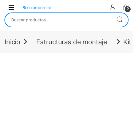
Skip to navigation
Skip to content
Open
0
Buscar por:
Inicio
Estructuras de montaje
Kit