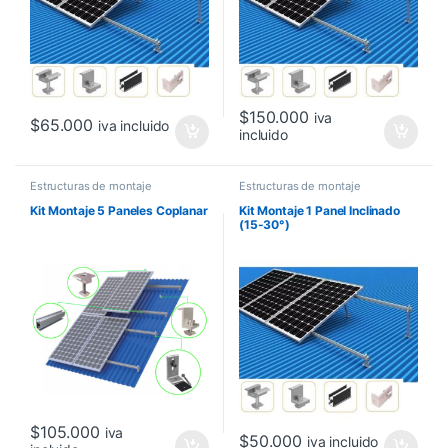
$
150.000
iva
$
65.000
iva incluido
incluido
Estructuras de montaje
Estructuras de montaje
Kit Montaje 5 Paneles Coplanar
Kit Montaje 1 Panel Inclinado
(15-30°)
$
105.000
iva
$
50.000
iva incluido