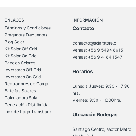
Brands Carousel
ENLACES
INFORMACIÓN
Términos y Condiciones
Contacto
Preguntas Frecuentes
Blog Solar
contacto@solarstore.cl
Kit Solar Off Grid
Ventas: +56 9 5494 8615
Kit Solar On Grid
Ventas: +56 9 4184 1547
Paneles Solares
Inversores Off Grid
Horarios
Inversores On Grid
Reguladores de Carga
Lunes a Jueves: 9:30 - 17:30
Baterías Solares
hrs.
Calculadora Solar
Viernes: 9:30 - 16:00hrs.
Generación Distribuida
Link de Pago Transbank
Ubicación Bodegas
Santiago Centro, sector Metro