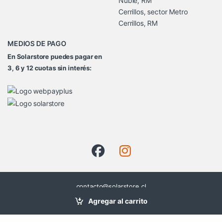
Ñuble, RM
Cerrillos, sector Metro
Cerrillos, RM
MEDIOS DE PAGO
En Solarstore puedes pagar en
3, 6 y 12 cuotas sin interés:
contacto@solarstore.cl
+56954948615
Agregar al carrito