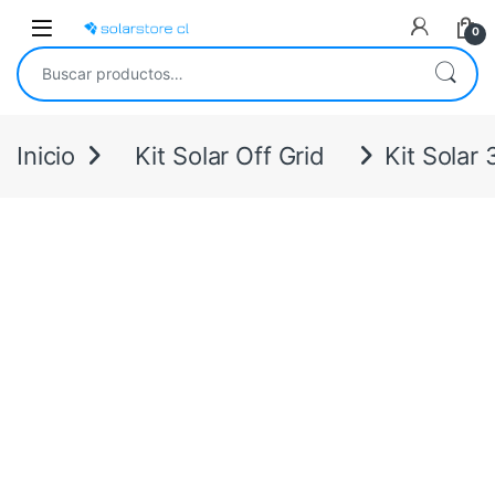
Skip to navigation
Skip to content
Open
0
Buscar por:
Inicio
Kit Solar Off Grid
Kit Solar