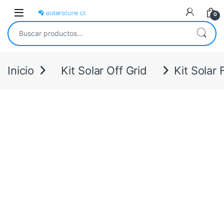
Skip to navigation
Skip to content
Open
0
Buscar por:
Inicio
Kit Solar Off Grid
Kit Solar