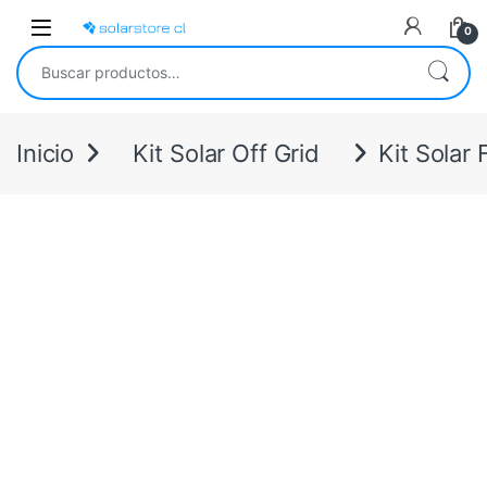
Skip to navigation
Skip to content
Open
0
Buscar por:
Inicio
Kit Solar Off Grid
Kit Solar