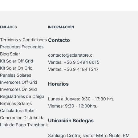
Brands Carousel
ENLACES
INFORMACIÓN
Términos y Condiciones
Contacto
Preguntas Frecuentes
Blog Solar
contacto@solarstore.cl
Kit Solar Off Grid
Ventas: +56 9 5494 8615
Kit Solar On Grid
Ventas: +56 9 4184 1547
Paneles Solares
Inversores Off Grid
Horarios
Inversores On Grid
Reguladores de Carga
Lunes a Jueves: 9:30 - 17:30 hrs.
Baterías Solares
Viernes: 9:30 - 16:00hrs.
Calculadora Solar
Generación Distribuida
Ubicación Bodegas
Link de Pago Transbank
Santiago Centro, sector Metro Ñuble, RM