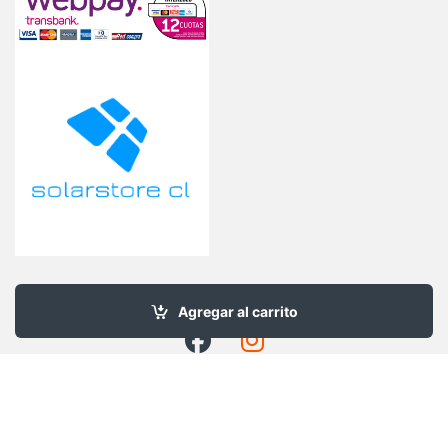
Agregar al carrito
contacto@solarstore.cl
+56954948615