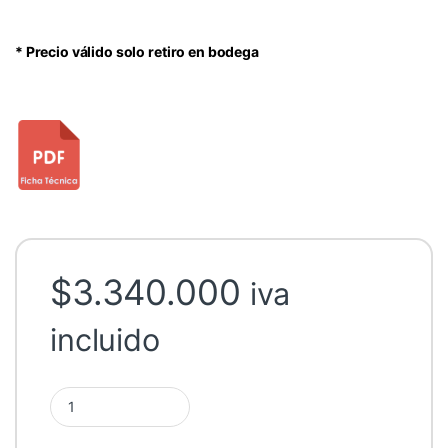
* Precio válido solo retiro en bodega
$
3.340.000
iva
incluido
Pallet Panel Solar 625w 24V Mono Anhui Sine quantity