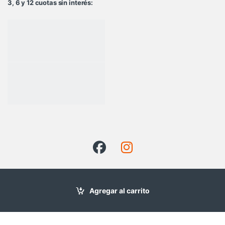
3, 6 y 12 cuotas sin interés:
contacto@solarstore.cl
Agregar al carrito
+56954948615