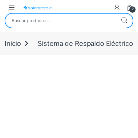
Skip to navigation
Skip to content
Open
0
Buscar por:
Inicio
Sistema de Respaldo Eléctrico