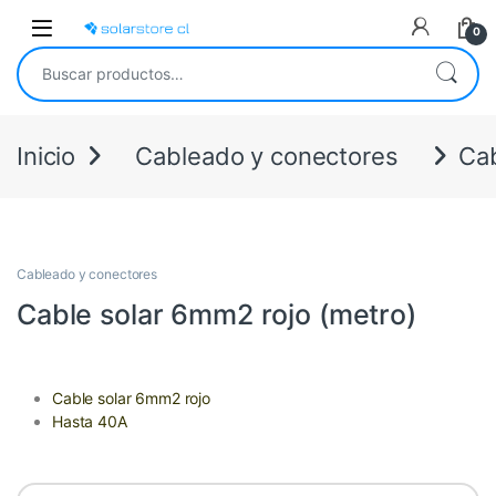
Skip to navigation
Skip to content
Open
0
Buscar por:
Inicio
Cableado y conectores
Cab
Cableado y conectores
Cable solar 6mm2 rojo (metro)
Cable solar 6mm2 rojo
Hasta 40A