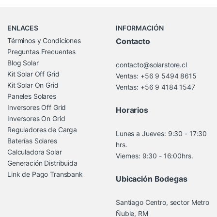
Brands Carousel
ENLACES
INFORMACIÓN
Términos y Condiciones
Contacto
Preguntas Frecuentes
Blog Solar
contacto@solarstore.cl
Kit Solar Off Grid
Ventas: +56 9 5494 8615
Kit Solar On Grid
Ventas: +56 9 4184 1547
Paneles Solares
Inversores Off Grid
Horarios
Inversores On Grid
Reguladores de Carga
Lunes a Jueves: 9:30 - 17:30
Baterías Solares
hrs.
Calculadora Solar
Viernes: 9:30 - 16:00hrs.
Generación Distribuida
Link de Pago Transbank
Ubicación Bodegas
Santiago Centro, sector Metro
Ñuble, RM