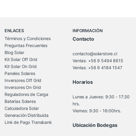
Brands Carousel
ENLACES
INFORMACIÓN
Términos y Condiciones
Contacto
Preguntas Frecuentes
Blog Solar
contacto@solarstore.cl
Kit Solar Off Grid
Ventas: +56 9 5494 8615
Kit Solar On Grid
Ventas: +56 9 4184 1547
Paneles Solares
Inversores Off Grid
Horarios
Inversores On Grid
Reguladores de Carga
Lunes a Jueves: 9:30 - 17:30
Baterías Solares
hrs.
Calculadora Solar
Viernes: 9:30 - 16:00hrs.
Generación Distribuida
Link de Pago Transbank
Ubicación Bodegas